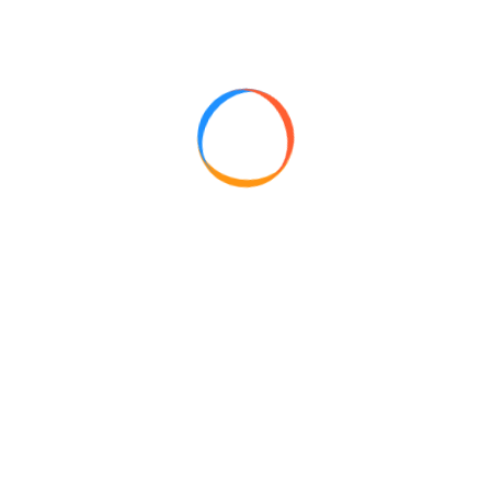
abrikoos toe 6pers.
abrikoos toe 8pers.
abriko
blader